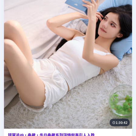
1:30:42
银翼追凶·典藏·冬日典藏系列温情叙事引人入胜