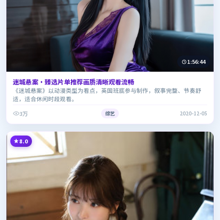
1:56:44
迷城悬案·臻选片单推荐画质清晰观看流畅
《迷城悬案》以动漫类型为看点，英国班底参与制作，叙事完整、节奏舒
适，适合休闲时段观看。
3万
综艺
2020-12-05
8.0