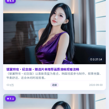
6.8
2:27:14
银翼特攻·纪念版·臻选片单推荐画质清晰观看流畅
《银翼特攻·纪念版》以喜剧类型为看点，韩国班底参与制作，叙事完整、
节奏舒适，适合休闲时段观看。
3万
动漫
2020-09-03
7.1