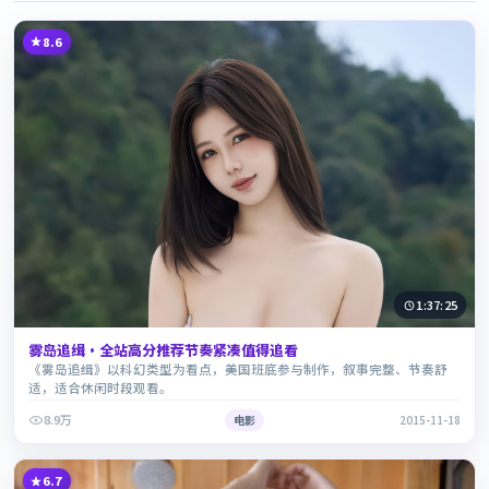
8.6
1:37:25
雾岛追缉·全站高分推荐节奏紧凑值得追看
《雾岛追缉》以科幻类型为看点，美国班底参与制作，叙事完整、节奏舒
适，适合休闲时段观看。
8.9万
电影
2015-11-18
6.7