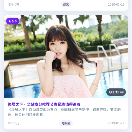
3.9万
综艺
2020-01-26
6.5
2:33:49
终局之下·全站高分推荐节奏紧凑值得追看
《终局之下》以动漫类型为看点，英国班底参与制作，叙事完整、节奏舒
适，适合休闲时段观看。
7.6万
电视剧
2019-03-23