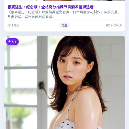
银翼逃生·纪念版·全站高分推荐节奏紧凑值得追看
《银翼逃生·纪念版》以爱情类型为看点，日本班底参与制作，叙事完整、
节奏舒适，适合休闲时段观看。
1.8万
电影
2017-08-16
7.8