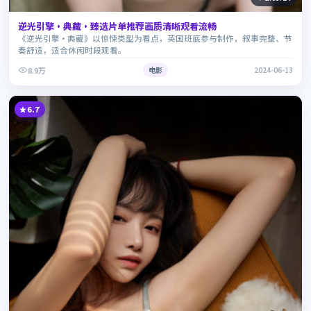
逆光引擎·典藏·臻选片单推荐画质清晰观看流畅
《逆光引擎·典藏》以惊悚类型为看点，英国班底参与制作，叙事完整、节
奏舒适，适合休闲时段观看。
8.9万
电影
2024-06-13
6.7