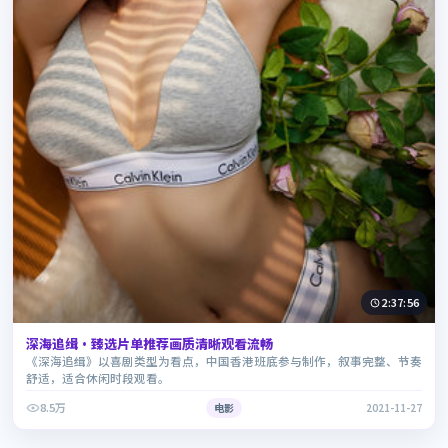
2:37:56
深海追缉·臻选片单推荐画质清晰观看流畅
《深海追缉》以喜剧类型为看点，中国香港班底参与制作，叙事完整、节奏
舒适，适合休闲时段观看。
8.5万
电影
2021-11-27