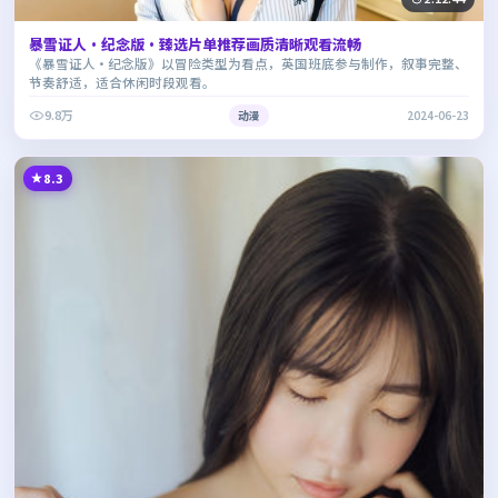
暴雪证人·纪念版·臻选片单推荐画质清晰观看流畅
《暴雪证人·纪念版》以冒险类型为看点，英国班底参与制作，叙事完整、
节奏舒适，适合休闲时段观看。
9.8万
动漫
2024-06-23
8.3