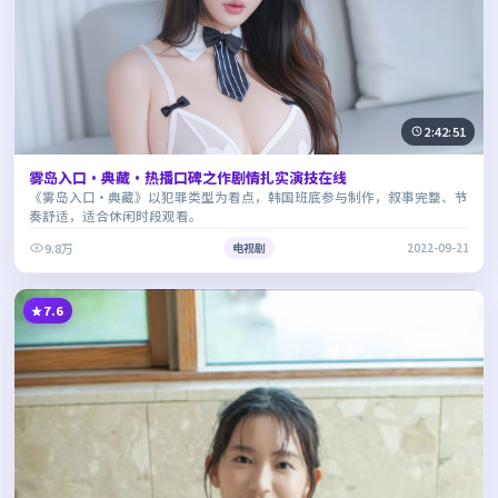
2:42:51
雾岛入口·典藏·热播口碑之作剧情扎实演技在线
《雾岛入口·典藏》以犯罪类型为看点，韩国班底参与制作，叙事完整、节
奏舒适，适合休闲时段观看。
9.8万
电视剧
2022-09-21
7.6