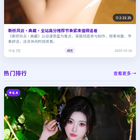
2:22:25
断桥风云·典藏·全站高分推荐节奏紧凑值得追看
《断桥风云·典藏》以动漫类型为看点，英国班底参与制作，叙事完整、节
奏舒适，适合休闲时段观看。
8.7万
综艺
2020-10-16
热门排行
查看更多 →
6.4