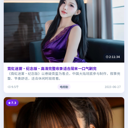
2:11:34
霓虹迷雾·纪念版·高清完整收录适合周末一口气刷完
《霓虹迷雾·纪念版》以悬疑类型为看点，中国大陆班底参与制作，叙事完
整、节奏舒适，适合休闲时段观看。
9.5千
电视剧
2023-06-27
7.3