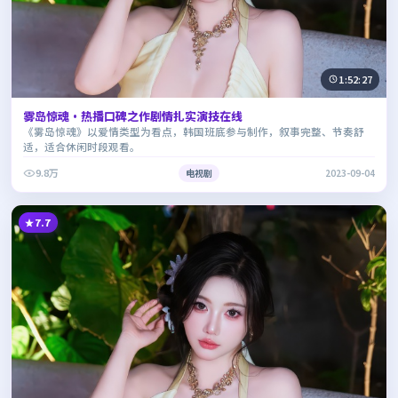
1:52:27
雾岛惊魂·热播口碑之作剧情扎实演技在线
《雾岛惊魂》以爱情类型为看点，韩国班底参与制作，叙事完整、节奏舒
适，适合休闲时段观看。
9.8万
电视剧
2023-09-04
7.7