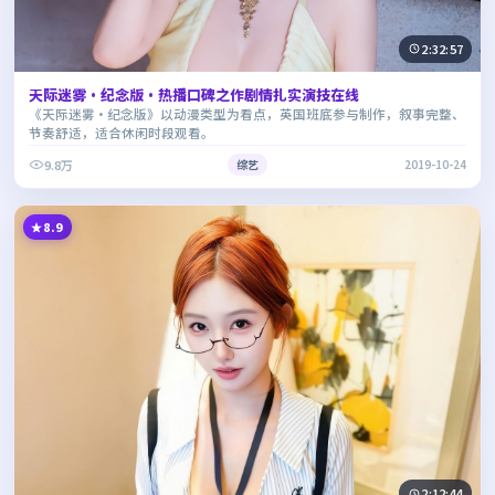
2:32:57
天际迷雾·纪念版·热播口碑之作剧情扎实演技在线
《天际迷雾·纪念版》以动漫类型为看点，英国班底参与制作，叙事完整、
节奏舒适，适合休闲时段观看。
9.8万
综艺
2019-10-24
8.9
2:12:44