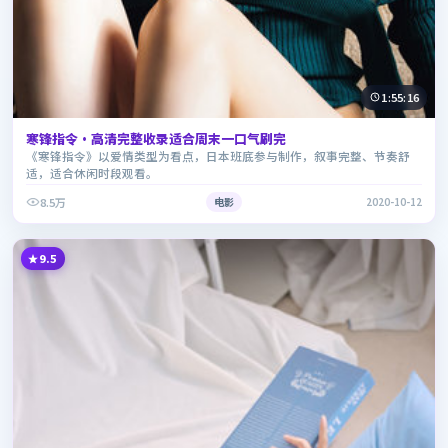
1:55:16
寒锋指令·高清完整收录适合周末一口气刷完
《寒锋指令》以爱情类型为看点，日本班底参与制作，叙事完整、节奏舒
适，适合休闲时段观看。
8.5万
电影
2020-10-12
9.5